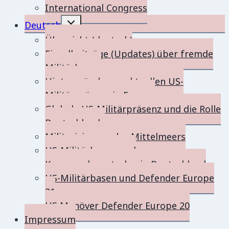
International Congress
Toggle
Deutsch
child
menu
Übersicht (deutsch)
Einzelbeiträge (Updates) über fremde
Militärbasen
Hintergründe zur aktuellen US-
Militärpräsenz in Europa
Globale US-Militärpräsenz und die Rolle
Deutschlands
Militarisierung des Mittelmeers
US-Militärbasen und
Kommandozentralen in Deutschland
US-Militärbasen und Defender Europe
21
US Manöver Defender Europe 20
Impressum