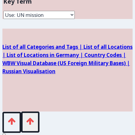
Key Term
of
Location
and
Facilities
List of all Categories and Tags |
List of all Locations
|
List of Locations in Germany |
Country Codes |
WBW Visual Database (
US Foreign Military Bases) |
Russian Visualisation