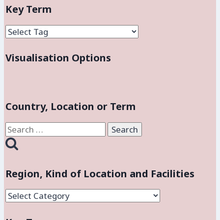
and
Key Term
Facilities
Visualisation Options
Country, Location or Term
Search
for:
Region, Kind of Location and Facilities
Region,
Kind