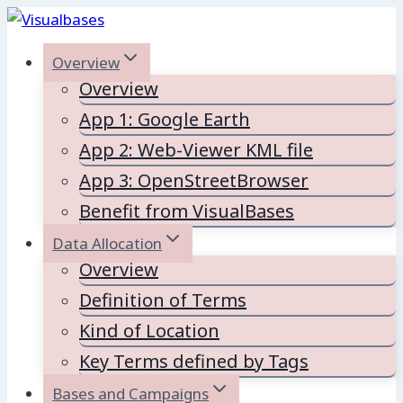
Skip
to
Overview
content
Overview
App 1: Google Earth
App 2: Web-Viewer KML file
App 3: OpenStreetBrowser
Benefit from VisualBases
Data Allocation
Overview
Definition of Terms
Kind of Location
Key Terms defined by Tags
Bases and Campaigns