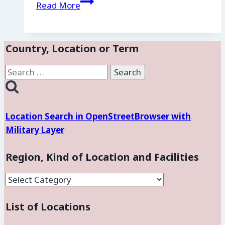
RMM
Read More
|
US
Camp
Country, Location or Term
Castor
Search
for:
Location Search in OpenStreetBrowser with
Military Layer
Region, Kind of Location and Facilities
Region,
Kind
List of Locations
of
Location